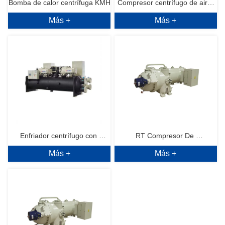
Bomba de calor centrífuga KMH
Compresor centrífugo de aire 
Más +
Más +
acondicionado, calefacción y 
refrigeración con cojinetes 
magnéticos RTM
Enfriador centrífugo con 
RT Compresor De 
Más +
Más +
cojinetes magnéticos KMCM
Calentamiento Centrífugo