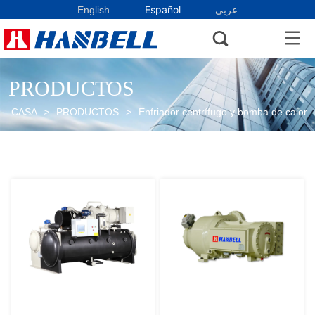
Español
English
عربي
PRODUCTOS
CASA
>
PRODUCTOS
>
Enfriador centrífugo y bomba de calor