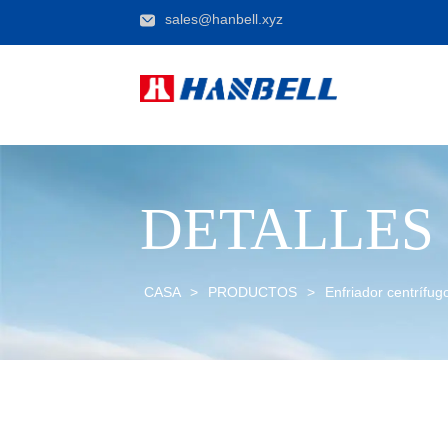
sales@hanbell.xyz
DETALLES
CASA
>
PRODUCTOS
>
Enfriador centrífu