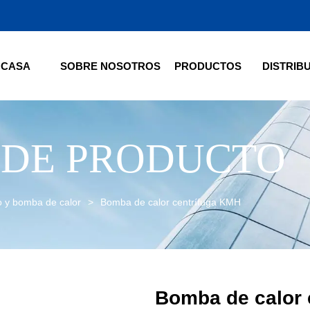
CASA
SOBRE NOSOTROS
PRODUCTOS
DISTRIB
 DE PRODUCTO
go y bomba de calor
>
Bomba de calor centrífuga KMH
Bomba de calor 