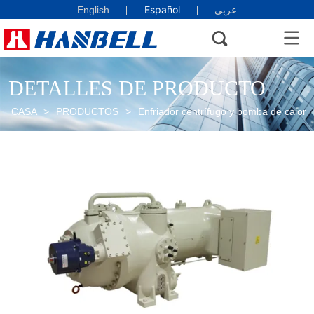
Español
English
عربي
DETALLES DE PRODUCTO
CASA
>
PRODUCTOS
>
Enfriador centrífugo y bomba de calor