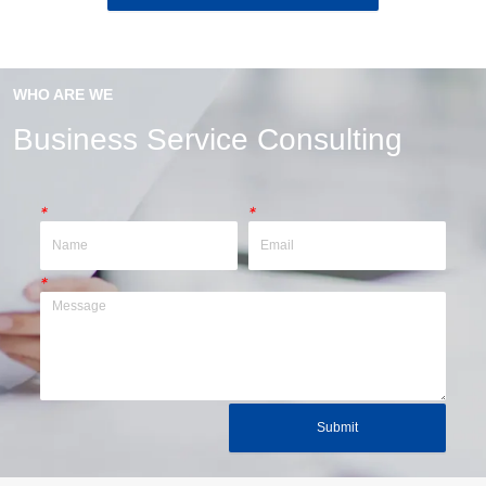
WHO ARE WE
Business Service Consulting
*
*
*
Submit