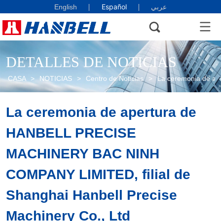
Español
English
عربي
DETALLES DE NOTICIAS
CASA
>
NOTICIAS
>
Centro de Noticias
>
La ceremonia de ap
La ceremonia de apertura de 
HANBELL PRECISE 
MACHINERY BAC NINH 
COMPANY LIMITED, filial de 
Shanghai Hanbell Precise 
Machinery Co., Ltd