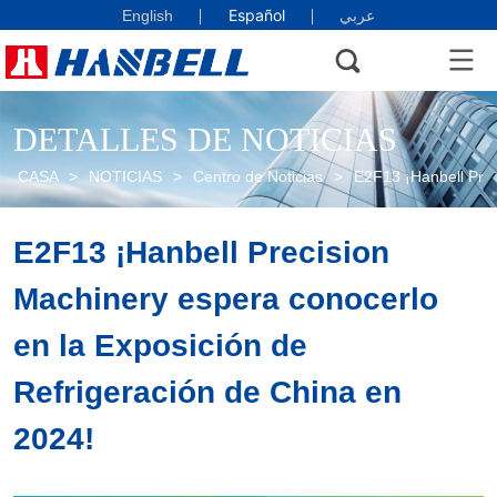
Español
English
عربي
DETALLES DE NOTICIAS
CASA
>
NOTICIAS
>
Centro de Noticias
>
E2F13 ¡Hanbell Prec
E2F13 ¡Hanbell Precision 
Machinery espera conocerlo 
en la Exposición de 
Refrigeración de China en 
2024!