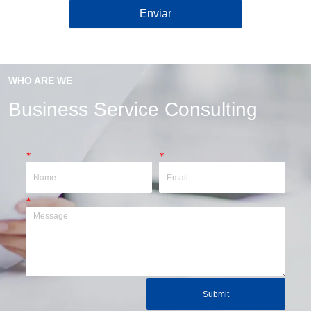
Enviar
WHO ARE WE
Business Service Consulting
*
*
*
Submit