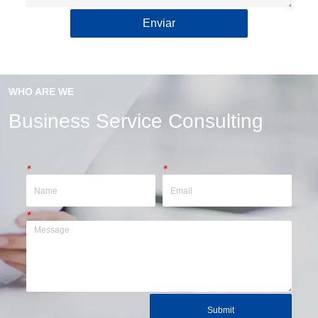
Enviar
WHO ARE WE
Business Service Consulting
*
*
*
Submit