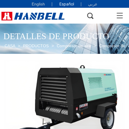
Español
English
عربي
DETALLES DE PRODUCTO
CASA
>
PRODUCTOS
>
Compresor de aire
>
Compresor de air