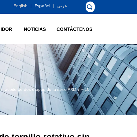
Español
English
عربي
UIDOR
NOTICIAS
CONTÁCTENOS
 sin aceite de dos etapas de la serie AXD 7 ~ 10
e tornillo rotativo sin 