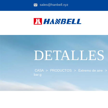
sales@hanbell.xyz
DETALLES
CASA
>
PRODUCTOS
>
Extremo de aire
>
bar.g