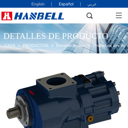
Español
English
عربي
DETALLES DE PRODUCTO
CASA
>
PRODUCTOS
>
Extremo de aire
>
Unidad de aire de 