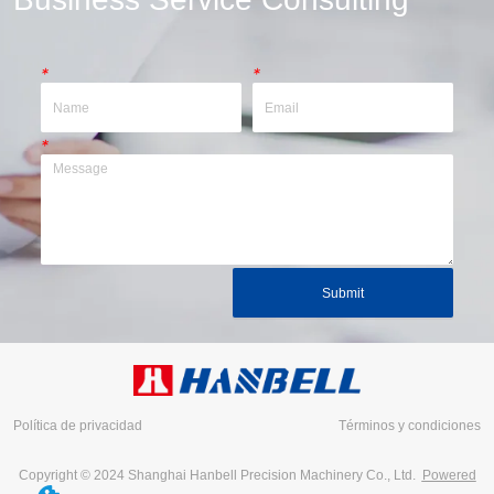
*
*
*
Submit
Política de privacidad
Términos y condiciones
Copyright © 2024 Shanghai Hanbell Precision Machinery Co., Ltd.
Powered