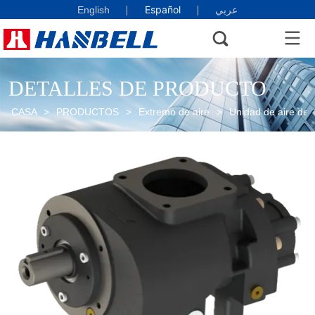
Español
English
عربي
DETALLES DE PRODUCTO
CASA
>
PRODUCTOS
>
Extremo de aire
>
Unidad de aire de 