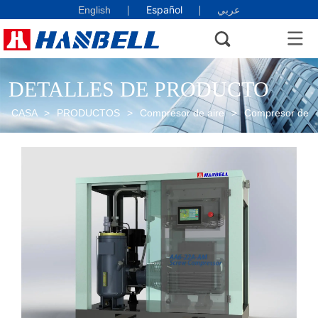
Español
English
عربي
DETALLES DE PRODUCTO
CASA
>
PRODUCTOS
>
Compresor de aire
>
Compresor de ai