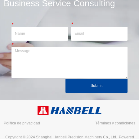
Business Service Consulting
*
*
*
Submit
Política de privacidad
Términos y condiciones
Copyright © 2024 Shanghai Hanbell Precision Machinery Co., Ltd.
Powered