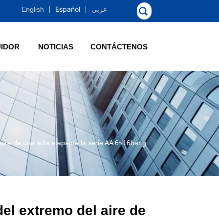
Español
English
عربي
UIDOR
NOTICIAS
CONTÁCTENOS
aire de una sola etapa de la serie AA 6~16bar.g
el extremo del aire de 