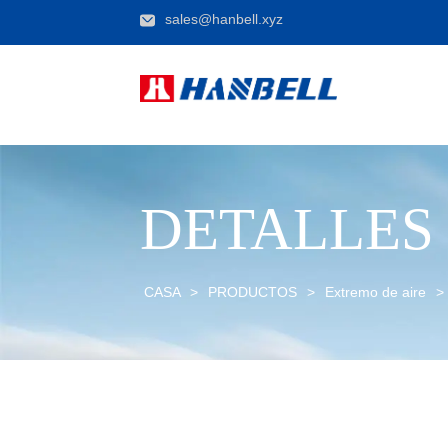
sales@hanbell.xyz
DETALLES
CASA
>
PRODUCTOS
>
Extremo de aire
>