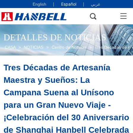
Español
English
عربي
DETALLES DE NOTICIAS
CASA
>
NOTICIAS
>
Centro de Noticias
>
Tres Décadas de Art
Tres Décadas de Artesanía 
Maestra y Sueños: La 
Campana Suena al Unísono 
para un Gran Nuevo Viaje - 
¡Celebración del 30 Aniversario 
de Shanghai Hanbell Celebrada 